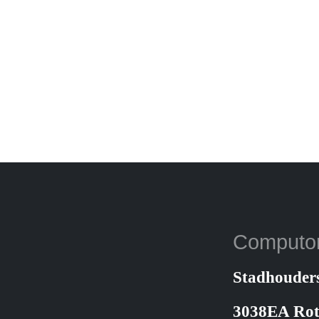
Computo
Stadhouder
3038EA Ro