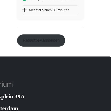
Meestal binnen 30 minuten
Reparatie Aanmelden
rium
splein 39A
tterdam