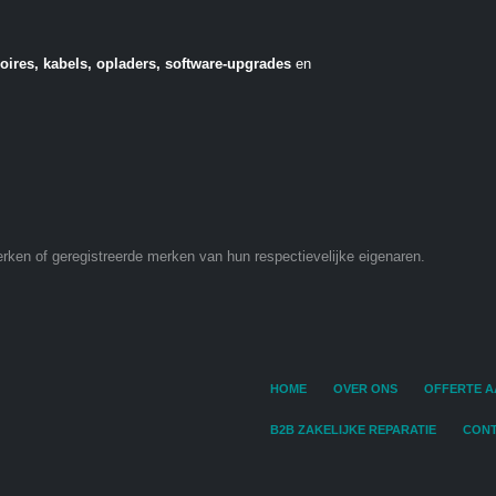
oires, kabels, opladers, software-upgrades
en
ken of geregistreerde merken van hun respectievelijke eigenaren.
HOME
OVER ONS
OFFERTE 
B2B ZAKELIJKE REPARATIE
CON