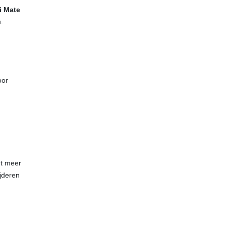
i Mate
.
oor
et meer
jderen