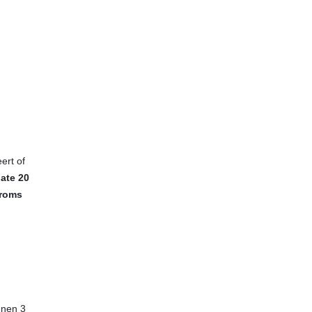
ert of
ate 20
roms
nnen 3