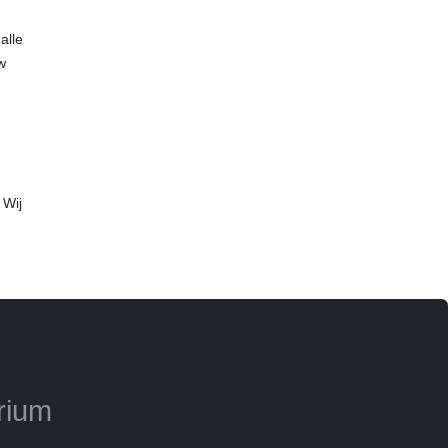
alle
w
 Wij
rium