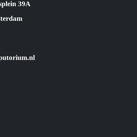
splein 39A
tterdam
putorium.nl