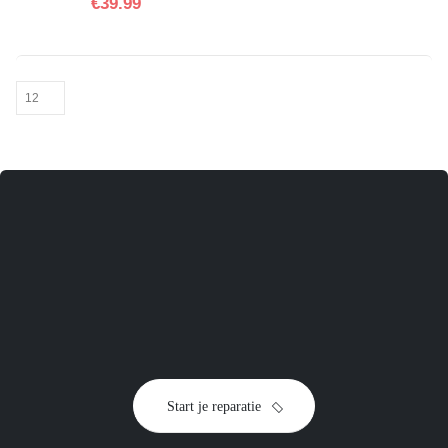
€
39.99
toestel
Start je reparatie