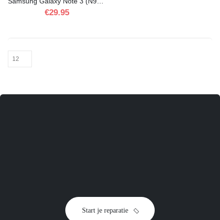
Samsung Galaxy Note 3 (N9000/N9005) batterij (origineel) vervangen
€
29.95
toestel
Start je reparatie