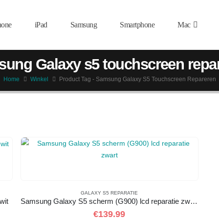
hone
iPad
Samsung
Smartphone
Mac
ung Galaxy s5 touchscreen repa
Home
Winkel
Product Tag -
Samsung Galaxy S5 Touchscreen Repareren
GALAXY S5 REPARATIE
wit
Samsung Galaxy S5 scherm (G900) lcd reparatie zwart
€
139.99