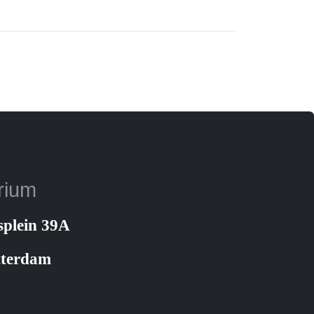
rium
splein 39A
tterdam