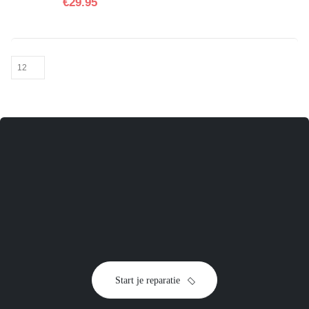
€
29.95
toestel
Start je reparatie